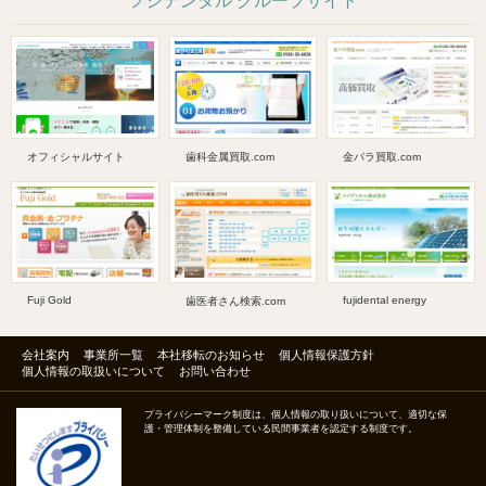
フジデンタル グループサイト
オフィシャルサイト
歯科金属買取.com
金パラ買取.com
Fuji Gold
fujidental energy
歯医者さん検索.com
会社案内
事業所一覧
本社移転のお知らせ
個人情報保護方針
個人情報の取扱いについて
お問い合わせ
プライバシーマーク制度は、個人情報の取り扱いについて、適切な保
護・管理体制を整備している民間事業者を認定する制度です。