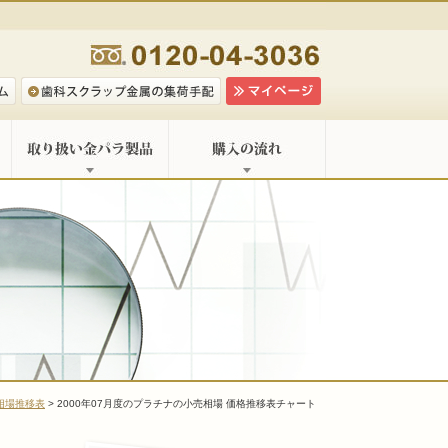
相場推移表
> 2000年07月度のプラチナの小売相場 価格推移表チャート