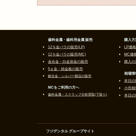
歯科金属・歯科用金属 販売
購入方
12％金パラの販売(LP)
LP価格
12％金パラの販売(MC)
MC価
金合金・白金加金の販売
購入の
5ｇ金・純金板の販売
相場情
銀合金・シルバー製品の販売
本日の
MCをご利用の方へ
小売相
歯科金属・スクラップ分析買取(下取り)
本日の
フジデンタル グループサイト