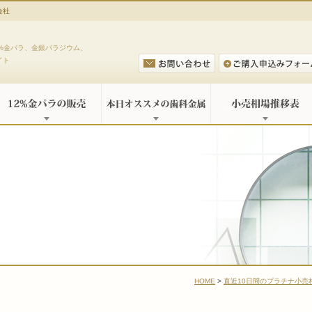
会社
%金パラ、金銀パラジウム、
イト
HOME
>
直近10日間のプラチナ小売