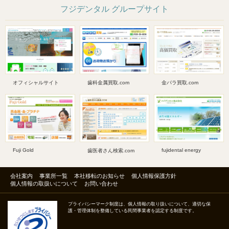
フジデンタル グループサイト
オフィシャルサイト
歯科金属買取.com
金パラ買取.com
Fuji Gold
fujidental energy
歯医者さん検索.com
会社案内
事業所一覧
本社移転のお知らせ
個人情報保護方針
個人情報の取扱いについて
お問い合わせ
プライバシーマーク制度は、個人情報の取り扱いについて、適切な保
護・管理体制を整備している民間事業者を認定する制度です。