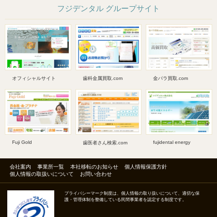
フジデンタル グループサイト
オフィシャルサイト
歯科金属買取.com
金パラ買取.com
Fuji Gold
fujidental energy
歯医者さん検索.com
会社案内
事業所一覧
本社移転のお知らせ
個人情報保護方針
個人情報の取扱いについて
お問い合わせ
プライバシーマーク制度は、個人情報の取り扱いについて、適切な保
護・管理体制を整備している民間事業者を認定する制度です。