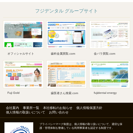
フジデンタル グループサイト
オフィシャルサイト
歯科金属買取.com
金パラ買取.com
Fuji Gold
fujidental energy
歯医者さん検索.com
会社案内
事業所一覧
本社移転のお知らせ
個人情報保護方針
個人情報の取扱いについて
お問い合わせ
プライバシーマーク制度は、個人情報の取り扱いについて、適切な保
護・管理体制を整備している民間事業者を認定する制度です。