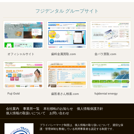
フジデンタル グループサイト
オフィシャルサイト
歯科金属買取.com
金パラ買取.com
Fuji Gold
fujidental energy
歯医者さん検索.com
会社案内
事業所一覧
本社移転のお知らせ
個人情報保護方針
個人情報の取扱いについて
お問い合わせ
プライバシーマーク制度は、個人情報の取り扱いについて、適切な保
護・管理体制を整備している民間事業者を認定する制度です。