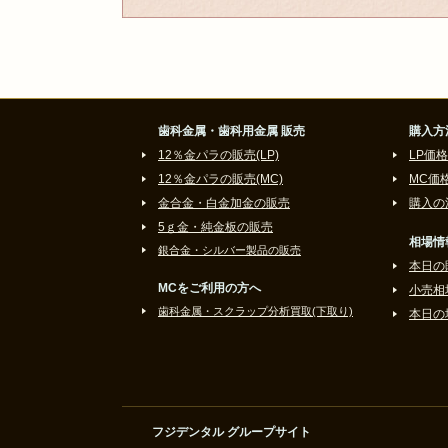
歯科金属・歯科用金属 販売
購入方
12％金パラの販売(LP)
LP価格
12％金パラの販売(MC)
MC価
金合金・白金加金の販売
購入の
5ｇ金・純金板の販売
相場情
銀合金・シルバー製品の販売
本日の
MCをご利用の方へ
小売相
歯科金属・スクラップ分析買取(下取り)
本日の
フジデンタル グループサイト