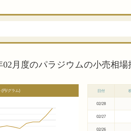
7年02月度のパラジウムの小売相
(円/グラム)
日付
02/28
02/27
02/26