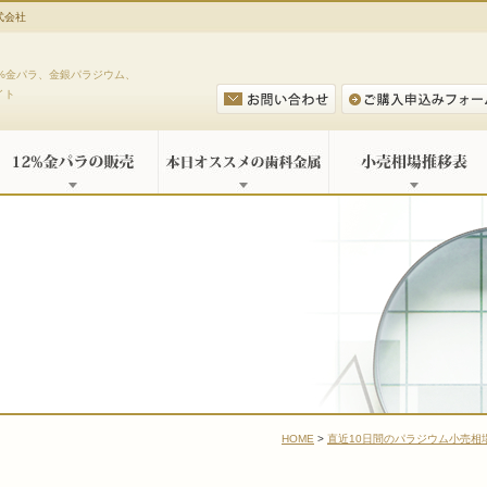
式会社
%金パラ、金銀パラジウム、
イト
HOME
>
直近10日間のパラジウム小売相