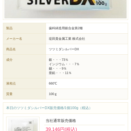
製品
歯科鋳造用銀合金第2種
メーカー名
堤田貴金属工業 株式会社
商品名
ツツミダシルバーDX
成分
銀・・・73％
インジウム・・・7％
錫・・・9％
亜鉛・・・11％
液相点
660℃
質量
100ｇ
本日のツツミダシルバーDX販売価格/1個100g（税込）
当社通常販売価格
39,146円(税込)