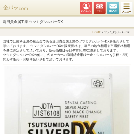
金パラ.com
堤田貴金属工業 ツツミダシルバーDX
HOME
> ツツミダシルバーDX
当社では歯科金属の銀合金である堤田貴金属工業のツツミダシルバーDXを販売させて
頂いております。 ツツミダシルバーDXの販売価格は、毎日の地金相場や市場価格相場
を基に算定させて頂いており、販売価格は毎日午前10:00に更新しております。
ツツミダシルバーDXの他に、各メーカーの歯科鋳造用銀合金・シルバーを(1種・2種)
問わず販売・お取り扱いさせて頂いております。