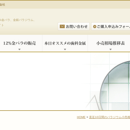
式会社
%金パラ、金銀パラジウム、
イト
HOME
>
直近10日間のパラジウム小売