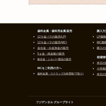
歯科金属・歯科用金属 販売
購入方
12％金パラの販売(LP)
LP価格
12％金パラの販売(MC)
MC価
金合金・白金加金の販売
購入の
5ｇ金・純金板の販売
相場情
銀合金・シルバー製品の販売
本日の
MCをご利用の方へ
小売相
歯科金属・スクラップ分析買取(下取り)
本日の
フジデンタル グループサイト