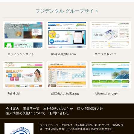
フジデンタル グループサイト
オフィシャルサイト
歯科金属買取.com
金パラ買取.com
Fuji Gold
fujidental energy
歯医者さん検索.com
会社案内
事業所一覧
本社移転のお知らせ
個人情報保護方針
個人情報の取扱いについて
お問い合わせ
プライバシーマーク制度は、個人情報の取り扱いについて、適切な保
護・管理体制を整備している民間事業者を認定する制度です。